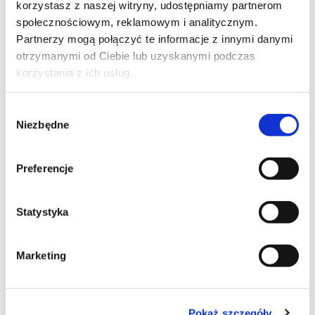
korzystasz z naszej witryny, udostępniamy partnerom
Zwrot PKK do urzędu (Starostwa)
społecznościowym, reklamowym i analitycznym.
Partnerzy mogą połączyć te informacje z innymi danymi
Zwrot PKK do innego OSK (Zwrot)
otrzymanymi od Ciebie lub uzyskanymi podczas
korzystania z ich usług.
Tagi:
instrukcje
Wybór
Niezbędne
zgody
Unowocześnij swój
Preferencje
OSK
Statystyka
i podnieś efektywność szkoleń
Marketing
BEZPŁATNA KONSULTACJA
Pokaż szczegóły