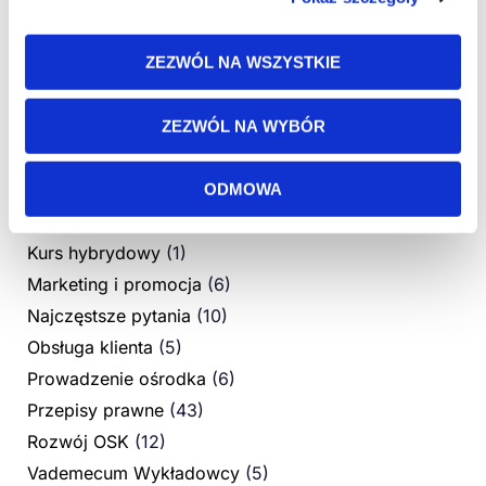
Szukaj wpisu po kategorii:
ZEZWÓL NA WSZYSTKIE
Aplikacja mobilna
(5)
Bez kategorii
(7)
ZEZWÓL NA WYBÓR
Dokumentacja kursu i obsługa PKK
(10)
Egzamin wewnętrzny
(1)
ODMOWA
Instrukcje
(10)
Kurs hybrydowy
(1)
Marketing i promocja
(6)
Najczęstsze pytania
(10)
Obsługa klienta
(5)
Prowadzenie ośrodka
(6)
Przepisy prawne
(43)
Rozwój OSK
(12)
Vademecum Wykładowcy
(5)