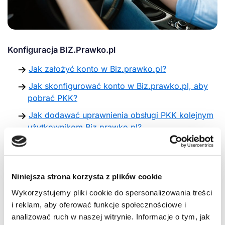
Konfiguracja BIZ.Prawko.pl
Jak założyć konto w Biz.prawko.pl?
Jak skonfigurować konto w Biz.prawko.pl, aby
pobrać PKK?
Jak dodawać uprawnienia obsługi PKK kolejnym
użytkownikom Biz.prawko.pl?
Jak zarejestrować kursanta i pobrać PKK w
Biz.prawko.pl
Jak pobrać PKK do kursanta już
Niniejsza strona korzysta z plików cookie
wprowadzonego do BIZ.Prawko.pl?
Wykorzystujemy pliki cookie do spersonalizowania treści
Jak pobrać kolejne PKK w Biz.prawko.pl?
i reklam, aby oferować funkcje społecznościowe i
analizować ruch w naszej witrynie. Informacje o tym, jak
Jak zwrócić i zaktualizować PKK?