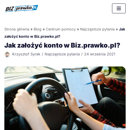
Przejdź
do
treści
Strona główna
»
Blog
»
Centrum pomocy
»
Najczęstsze pytania
»
Jak
założyć konto w Biz.prawko.pl?
Jak założyć konto w Biz.prawko.pl?
Krzysztof Syrek
Najczęstsze pytania
24 września 2021