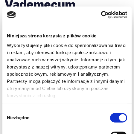
Vademecum
Wykładowcy
Niniejsza strona korzysta z plików cookie
Agata Kwiatkowska
Prowadzenie ośrodka
,
Rozwój OSK
,
Vademecum Wykładowcy
2 grudnia 2024
Wykorzystujemy pliki cookie do spersonalizowania treści
i reklam, aby oferować funkcje społecznościowe i
Vademecum Wykładowcy to profesjonalne narzędzie
analizować ruch w naszej witrynie. Informacje o tym, jak
wspierające prowadzenie zajęć teoretycznych w
korzystasz z naszej witryny, udostępniamy partnerom
ośrodkach szkolenia kierowców. Oferuje kompleksowy
społecznościowym, reklamowym i analitycznym.
materiał do nauki zgodny z programem szkolenia
Partnerzy mogą połączyć te informacje z innymi danymi
określonym w Rozporządzeniu…
Czytaj dalej »
otrzymanymi od Ciebie lub uzyskanymi podczas
korzystania z ich usług.
Wybór
Niezbędne
zgody