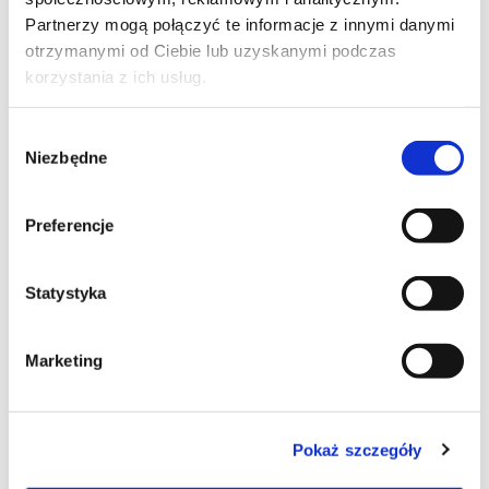
KURSANT MUSI KLIKNĄĆ W…
Czytaj dalej »
Partnerzy mogą połączyć te informacje z innymi danymi
otrzymanymi od Ciebie lub uzyskanymi podczas
korzystania z ich usług.
Wybór
Niezbędne
zgody
Unowocześnij swój
Preferencje
OSK
Statystyka
i podnieś efektywność szkoleń
Marketing
BEZPŁATNA KONSULTACJA
Pokaż szczegóły
Szukaj wpisu po kategorii: