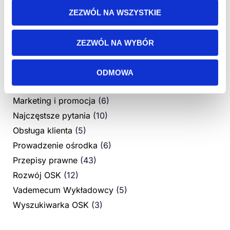
Aplikacja mobilna
(5)
ZEZWÓL NA WSZYSTKIE
Bez kategorii
(7)
Dokumentacja kursu i obsługa PKK
(10)
ZEZWÓL NA WYBÓR
Egzamin wewnętrzny
(1)
Instrukcje
(10)
ODMOWA
Kurs hybrydowy
(1)
Marketing i promocja
(6)
Najczęstsze pytania
(10)
Obsługa klienta
(5)
Prowadzenie ośrodka
(6)
Przepisy prawne
(43)
Rozwój OSK
(12)
Vademecum Wykładowcy
(5)
Wyszukiwarka OSK
(3)