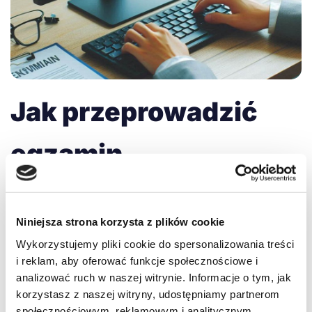
Jak przeprowadzić
egzamin
wewnętrzny?
Niniejsza strona korzysta z plików cookie
Klaudia
Egzamin wewnętrzny
,
Instrukcje
,
Najczęstsze
Wykorzystujemy pliki cookie do spersonalizowania treści
pytania
16 września 2024
i reklam, aby oferować funkcje społecznościowe i
KROK 1: KLIKNIJ “EGZAMIN WEWNĘTRZNY” KROK 2:
analizować ruch w naszej witrynie. Informacje o tym, jak
URUCHOM TERMINAL KROK 3: WYBIERZ KATEGORIĘ I
korzystasz z naszej witryny, udostępniamy partnerom
JĘZYK KROK 4: ROZPOCZNIJ EGZAMIN KROK 5:
społecznościowym, reklamowym i analitycznym.