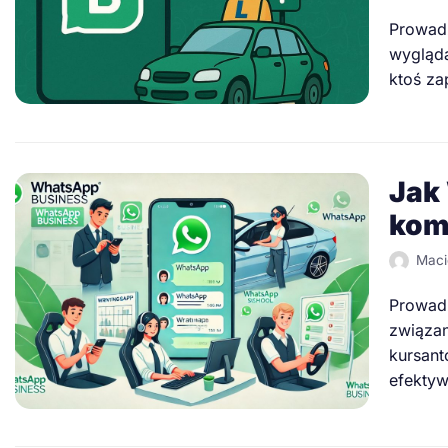
Prowadz
wygląda
ktoś za
Jak
kom
Maci
Prowadz
związan
kursant
efekty