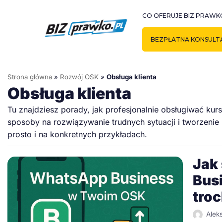
Przejdź
CO OFERUJE BIZ.PRAWK
do
treści
BEZPŁATNA KONSULT
Strona główna
»
Rozwój OSK
»
Obsługa klienta
Obsługa klienta
Tu znajdziesz porady, jak profesjonalnie obsługiwać k
sposoby na rozwiązywanie trudnych sytuacji i tworzeni
prosto i na konkretnych przykładach.
Jak
Bus
tro
Alek