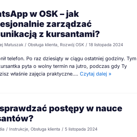
tsApp w OSK – jak
fesjonalnie zarządzać
unikacją z kursantami?
ej Matuszak
Obsługa klienta
,
Rozwój OSK
18 listopada 2024
ił telefon. Po raz dziesiąty w ciągu ostatniej godziny. Tym
ursantka pyta o wolny termin na jutro, podczas gdy Ty
isz właśnie zajęcia praktyczne.…
Czytaj dalej »
 sprawdzać postępy w nauce
santów?
dia
Instrukcje
,
Obsługa klienta
5 listopada 2024