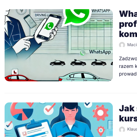
Wha
pro
kom
Maci
Zadzwon
razem k
prowadz
Jak
kur
Klau