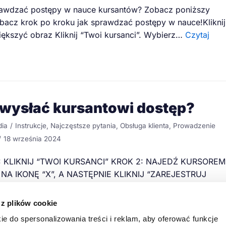
rawdzać postępy w nauce kursantów? Zobacz poniższy
obacz krok po kroku jak sprawdzać postępy w nauce!Kliknij
ększyć obraz Kliknij “Twoi kursanci”. Wybierz…
Czytaj
 wysłać kursantowi dostęp?
dia
Instrukcje
,
Najczęstsze pytania
,
Obsługa klienta
,
Prowadzenie
18 września 2024
: KLIKNIJ “TWOI KURSANCI” KROK 2: NAJEDŹ KURSOREM
NA IKONĘ “X”, A NASTĘPNIE KLIKNIJ “ZAREJESTRUJ
TA” KROK 3: UZUPEŁNIJ DANE KURSANTA, ETAP
aj dalej »
 z plików cookie
ie do spersonalizowania treści i reklam, aby oferować funkcje