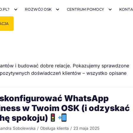
O.PL?
ROZWÓJ OSK
CENTRUM POMOCY
KONTA
ACJA
ursantów i budować dobre relacje. Pokazujemy sprawdzone
e pozytywnych doświadczeń klientów – wszystko opisane
 skonfigurować WhatsApp
iness w Twoim OSK (i odzyskać
chę spokoju)
sandra Sobolewska
Obsługa klienta
23 maja 2025