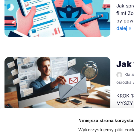
Jak sp
film! Z
by powi
dalej »
Jak
Klau
ośrodka
KROK 1
MYSZY 
KURSAN
I…
Czyt
Niniejsza strona korzysta
Wykorzystujemy pliki cook