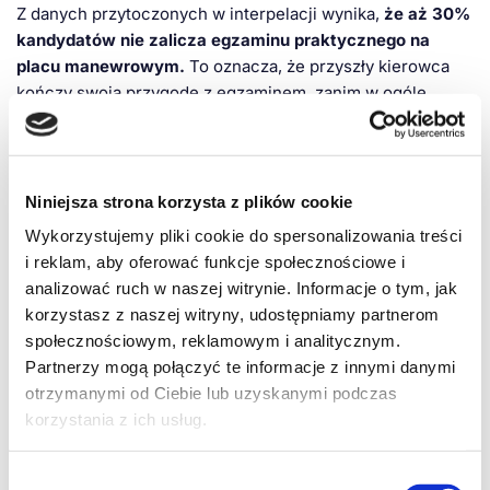
Z danych przytoczonych w interpelacji wynika,
że aż 30%
kandydatów nie zalicza egzaminu praktycznego na
placu manewrowym.
To oznacza, że przyszły kierowca
kończy swoją przygodę z egzaminem, zanim w ogóle
będzie miał szansę pokazać swoje umiejętności w
prawdziwym ruchu. Obecna forma egzaminu nie ocenia
umiejętności jazdy, a raczej – zdolność do „wyuczenia”
konkretnych manewrów.
Niniejsza strona korzysta z plików cookie
Wykorzystujemy pliki cookie do spersonalizowania treści
Posłowie proponują
“przeniesienia godzin spędzanych na
i reklam, aby oferować funkcje społecznościowe i
ćwiczeniu sekwencji na placu manewrowym na jazdę w
analizować ruch w naszej witrynie. Informacje o tym, jak
rzeczywistych warunkach ruchu drogowego.” Zamiast
korzystasz z naszej witryny, udostępniamy partnerom
uczyć się manewrów na pustym placu, kandydaci mogliby
społecznościowym, reklamowym i analitycznym.
doskonalić umiejętności w prawdziwym ruchu, reagowania
Partnerzy mogą połączyć te informacje z innymi danymi
na nieprzewidywalne sytuacje.
otrzymanymi od Ciebie lub uzyskanymi podczas
korzystania z ich usług.
Ministerstwo zleciło badania – posłowie pytają o
wyniki
Wybór