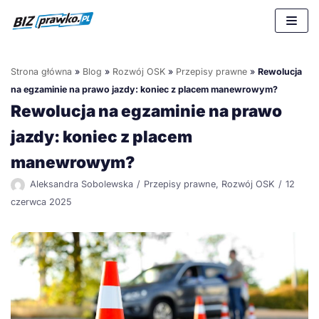
Przejdź
do
treści
Strona główna
»
Blog
»
Rozwój OSK
»
Przepisy prawne
»
Rewolucja
na egzaminie na prawo jazdy: koniec z placem manewrowym?
Rewolucja na egzaminie na prawo
jazdy: koniec z placem
manewrowym?
Aleksandra Sobolewska
Przepisy prawne
,
Rozwój OSK
12
czerwca 2025