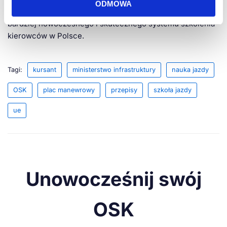
ODMOWA
interpelacja poselska może być ważnym krokiem w stronę
bardziej nowoczesnego i skutecznego systemu szkolenia
kierowców w Polsce.
Tagi:
kursant
ministerstwo infrastruktury
nauka jazdy
OSK
plac manewrowy
przepisy
szkoła jazdy
ue
Unowocześnij swój
OSK