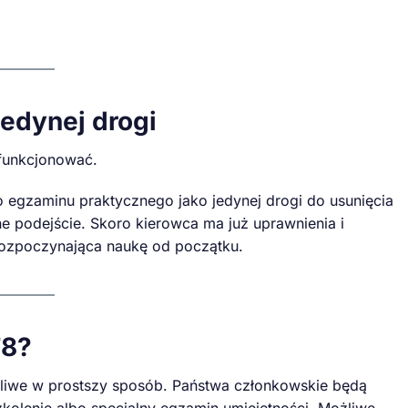
edynej drogi
 funkcjonować.
egzaminu praktycznego jako jedynej drogi do usunięcia
e podejście. Skoro kierowca ma już uprawnienia i
rozpoczynająca naukę od początku.
78?
żliwe w prostszy sposób. Państwa członkowskie będą
kolenie albo specjalny egzamin umiejętności. Możliwe