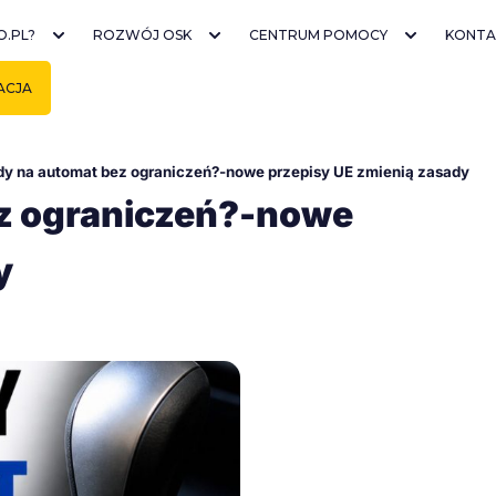
O.PL?
ROZWÓJ OSK
CENTRUM POMOCY
KONTA
ACJA
dy na automat bez ograniczeń?-nowe przepisy UE zmienią zasady
ez ograniczeń?-nowe
y