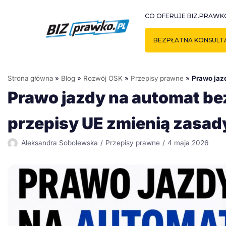
Przejdź
CO OFERUJE BIZ.PRAWK
do
treści
BEZPŁATNA KONSULT
Strona główna
»
Blog
»
Rozwój OSK
»
Przepisy prawne
»
Prawo jaz
Prawo jazdy na automat b
przepisy UE zmienią zasad
Aleksandra Sobolewska
Przepisy prawne
4 maja 2026