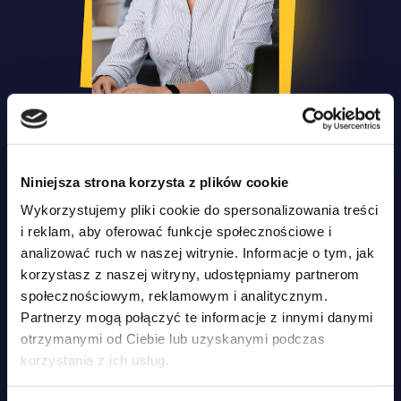
Niniejsza strona korzysta z plików cookie
Dla administracji biurowej
Wykorzystujemy pliki cookie do spersonalizowania treści
i reklam, aby oferować funkcje społecznościowe i
Wygodne zarządzanie procesem
analizować ruch w naszej witrynie. Informacje o tym, jak
korzystasz z naszej witryny, udostępniamy partnerom
szkolenia
społecznościowym, reklamowym i analitycznym.
1.
Automatyzacja obsługi PKK
Partnerzy mogą połączyć te informacje z innymi danymi
– bezpłatne pobieranie, aktualizacja i zwrot
otrzymanymi od Ciebie lub uzyskanymi podczas
korzystania z ich usług.
2.
Cyfrowa ewidencja kursantów
– automatyczne wypełnianie danych z PKK